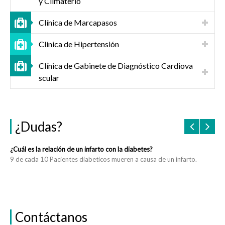
y Climaterio
Clínica de Marcapasos
Clínica de Hipertensión
Clínica de Gabinete de Diagnóstico Cardiova
scular
¿Dudas?
¿Cuál es la relación de un infarto con la diabetes?
¿Qu
9 de cada 10 Pacientes diabeticos mueren a causa de un infarto.
El 
mue
cua
Contáctanos